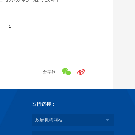
分享到：
友情链接：
政府机构网站