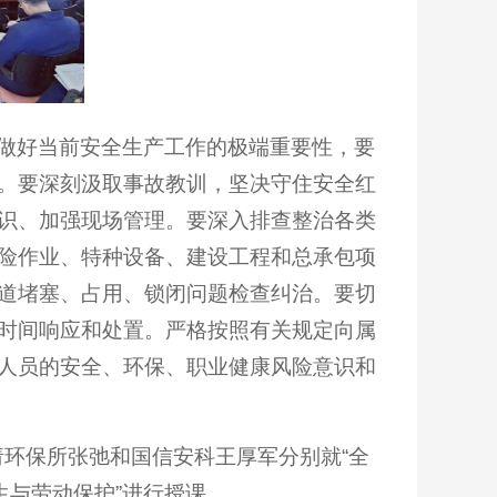
做好当前安全生产工作的极端重要性，要
。要深刻汲取事故教训，坚决守住安全红
识、加强现场管理。要深入排查整治各类
险作业、特种设备、建设工程和总承包项
道堵塞、占用、锁闭问题检查纠治。要切
时间响应和处置。严格按照有关规定向属
人员的安全、环保、职业健康风险意识和
请环保所张弛和国信安科王厚军分别就“全
生与劳动保护”进行授课。