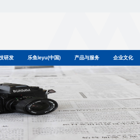
技研发
乐鱼leyu(中国)
产品与服务
企业文化