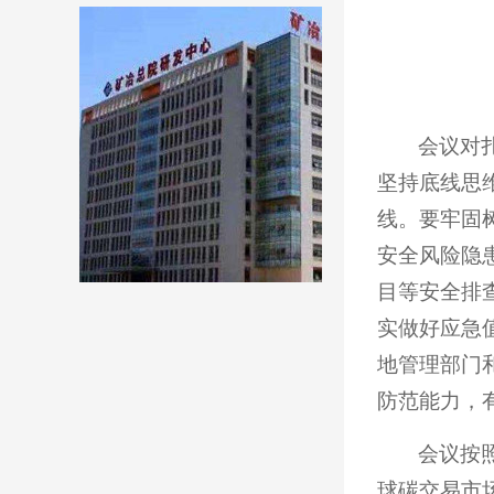
会议对
坚持底线思
线。要牢固
安全风险隐
目等安全排
实做好应急
地管理部门
防范能力，
会议按
球碳交易市