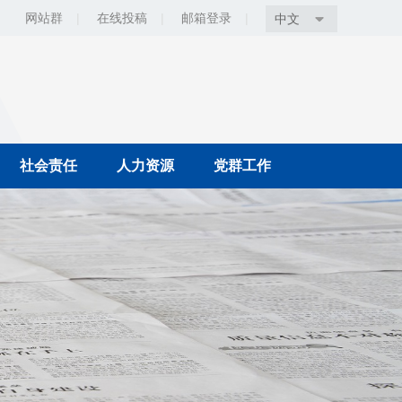
网站群
|
在线投稿
|
邮箱登录
|
中文
社会责任
人力资源
党群工作