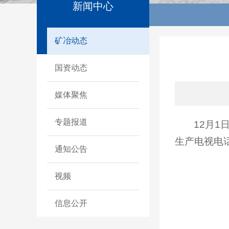
新闻中心
矿冶动态
国资动态
媒体聚焦
专题报道
12月
生产电视电
通知公告
视频
信息公开