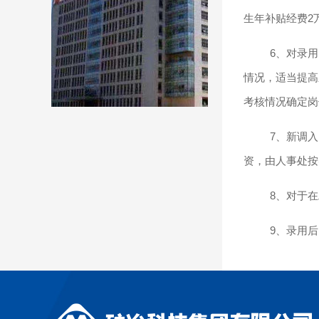
生年补贴经费2
6、对录
情况，适当提高
考核情况确定岗
7、新调
资，由人事处按
8、对于
9、录用