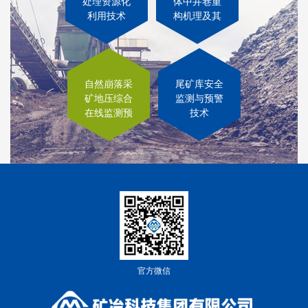
处理资源化
体中井巷重
利用技术
构机理及其
关键技术
自然崩落采
尾矿库安全
矿地压综合
监测与预警
在线监测预
技术
警技术
官方微信