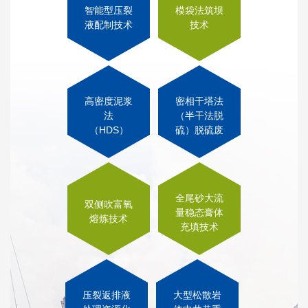
智能型压裂
模袋法筑坝
液配制技术
技术
高密度泥浆
密相干塔法
法
（半干法脱
（HDS）
硫）脱硫废
处理酸性重
气污染治理
金属废水技
技术
术
全尾砂大流
双侧吹富氧
量稳态膏体
熔炼技术
充填技术
压裂返排液
大型松散岩